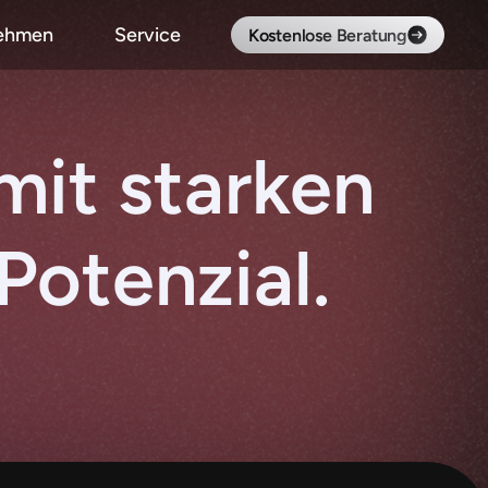
ehmen
Service
Kostenlose Beratung
mit starken 
otenzial.