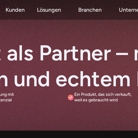
Kunden
Lösungen
Branchen
Untern
 als Partner – 
n und echtem P
ng mit 
Ein Produkt, das sich verkauft, 
enzial
weil es gebraucht wird